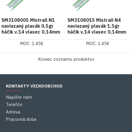
SM3108005 Mistrall N1
SM3108015 Mistrall N4
naviazaný plavák 0,5gr
naviazaný plavák 1,5gr
háčik v.14 vlasec 0,14mm
háčik v.14 vlasec 0,14mm
MOC: 2.45€
MOC: 2.45€
Koniec zoznamu produktov
KONTAKTY VEĽKOOBCHOD
Napíšte nám
Telefón
Adresa
Pracovná doba