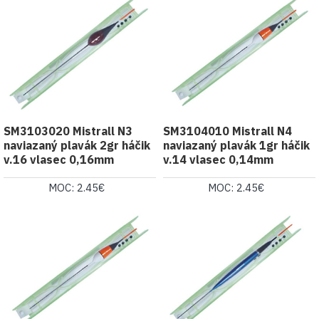
SM3103020 Mistrall N3
SM3104010 Mistrall N4
naviazaný plavák 2gr háčik
naviazaný plavák 1gr háčik
v.16 vlasec 0,16mm
v.14 vlasec 0,14mm
MOC: 2.45€
MOC: 2.45€