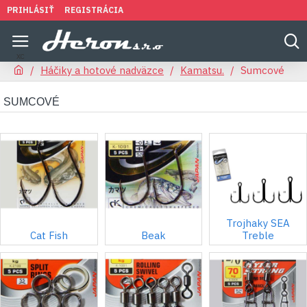
PRIHLÁSIŤ
REGISTRÁCIA
Háčiky a hotové nadväzce
Kamatsu.
Sumcové
SUMCOVÉ
Trojhaky SEA
Cat Fish
Beak
Treble