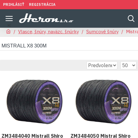
PRIHLÁSIŤ
REGISTRÁCIA
Vlasce, šnúry, naväzc. šnúrky
Sumcové šnúry
Mistr
MISTRALL X8 300M
ZM3484040 Mistrall Shiro
ZM3484050 Mistral Shiro