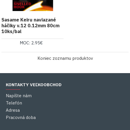
Sasame Keiru naviazané
háčiky v.12 0.12mm 80cm
10ks/bal
MOC: 2.95€
Koniec zoznamu produktov
KONTAKTY VEĽKOOBCHOD
Napíšte nám
Telefón
Adresa
Pracovná doba