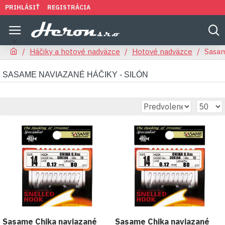
PRIHLÁSIŤ
REGISTRÁCIA
Háčiky a hotové nadväzce
Hotové nadväzce
Sasam
SASAME NAVIAZANÉ HÁČIKY - SILÓN
Sasame Chika naviazané
Sasame Chika naviazané