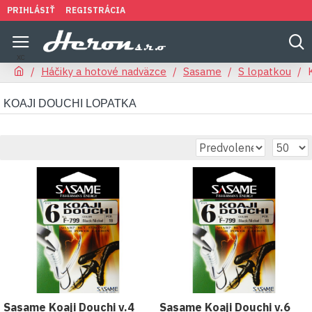
PRIHLÁSIŤ
REGISTRÁCIA
Háčiky a hotové nadväzce
Sasame
S lopatkou
KOAJI DOUCHI LOPATKA
Sasame Koaji Douchi v.4
Sasame Koaji Douchi v.6