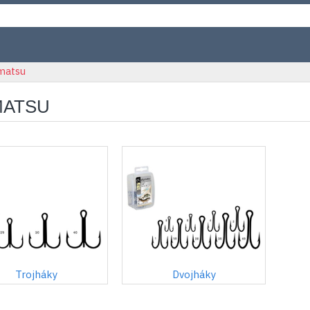
matsu
MATSU
Trojháky
Dvojháky