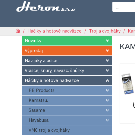
Háčiky a hotové nadväzce
Troj a dvojháky
Ka
Novinky
KA
Výpredaj
Navijáky a udice
Vlasce, šnúry, naväzc. šnúrky
Háčiky a hotové nadvazce
PB Products
Kamatsu.
Sasame
Hayabusa
VMC troj a dvojháky