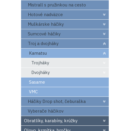
Mistrall s pružinkou na cesto
Hotové nadväzce
Muškárske háčiky
Sumcové háčiky
Troj a dvojháky
Kamatsu
Trojháky
Dvojháky
Sasame
VMC
Háčiky Drop shot, čeburaška
Vyberače háčikov
Obratlíky, karabíny, krúžky
Olovo, krmítka, bročky