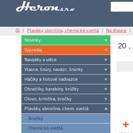
Plaváky, sbirolína, chemické svetlá
Na dravce
Novinky
20 ,
Výpredaj
Navijáky a udice
Vlasce, šnúry, naväzc. šnúrky
Háčiky a hotové nadvazce
Obratlíky, karabíny, krúžky
Olovo, krmítka, bročky
Plaváky, sbirolína, chem. svetlá
Bročky
Chemické svetlá