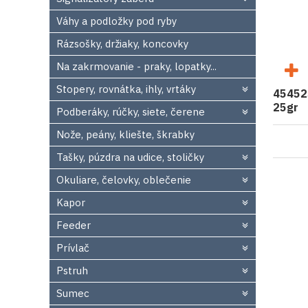
Váhy a podložky pod ryby
Rázsošky, držiaky, koncovky
Na zakrmovanie - praky, lopatky...
Stopery, rovnátka, ihly, vrtáky
454525
25gr
Podberáky, rúčky, siete, čerene
Nože, peány, kliešte, škrabky
Tašky, púzdra na udice, stoličky
Okuliare, čelovky, oblečenie
Kapor
Feeder
Prívlač
Pstruh
Sumec