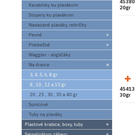
453802
Karabínky ku plavákom
20gr
Stopery ku plavákom
Naviazané plaváky, rebríčky
Pevné
Priebežné
Waggler - angličáky
Na dravce
3, 4, 5, 6, 8 gr
8 , 10 , 12 a 15 gr
454130
20 , 25 , 30 , 35 a 40 gr
30gr
Sumcové
Tuby na plaváky
Plastové krabice, boxy, tuby
Signalizátory záberu