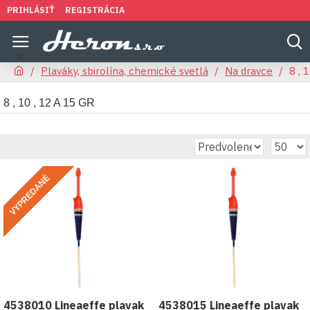
PRIHLÁSIŤ
REGISTRÁCIA
Plaváky, sbirolína, chemické svetlá
Na dravce
8 , 
8 , 10 , 12 A 15 GR
VYPREDANÉ
4538010 Lineaeffe plavak
4538015 Lineaeffe plavak