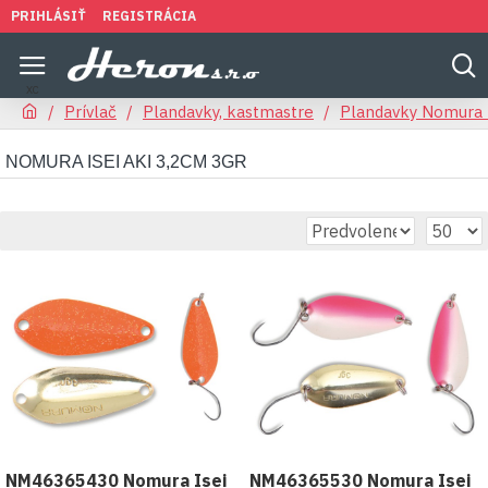
PRIHLÁSIŤ
REGISTRÁCIA
Prívlač
Plandavky, kastmastre
Plandavky Nomura 
NOMURA ISEI AKI 3,2CM 3GR
NM46365430 Nomura Isei
NM46365530 Nomura Isei