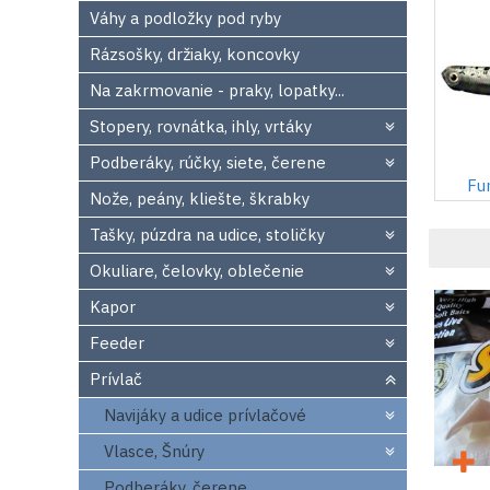
Váhy a podložky pod ryby
Rázsošky, držiaky, koncovky
Na zakrmovanie - praky, lopatky...
Stopery, rovnátka, ihly, vrtáky
Podberáky, rúčky, siete, čerene
Fu
Nože, peány, kliešte, škrabky
Tašky, púzdra na udice, stoličky
Okuliare, čelovky, oblečenie
Kapor
Feeder
Prívlač
Navijáky a udice prívlačové
Vlasce, Šnúry
Podberáky, čerene