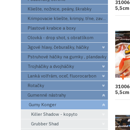
31006
5,5cm
Kliešte, nožnice, peány, škrabky
Krimpovacie kliešte, krimpy, tŕne, zavrtaváky
Plastové krabice a boxy
Olovká - drop shot, s obratlíkom
Jigové hlavy, čeburašky, háčiky
Pstruhové háčiky na gumky , plandavky
Trojháčiky a dvojháčiky
Lanká volfrám, oceľ, fluorocarbon
Rotačky
31006
5,5cm
Gumenné nástrahy
Gumy Konger
Killer Shadow - kopyto
Grubber Shad