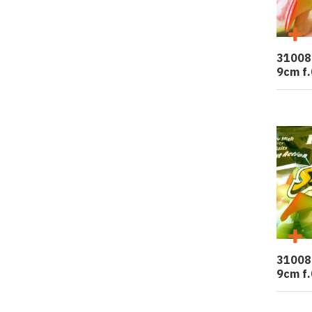
31008
9cm f
31008
9cm f