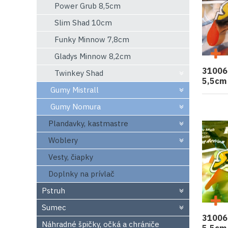
Power Grub 8,5cm
Slim Shad 10cm
Funky Minnow 7,8cm
Gladys Minnow 8,2cm
31006
Twinkey Shad
5,5cm
Gumy Mistrall
Gumy Nomura
Plandavky, kastmastre
Woblery
Vesty, čiapky
Doplnky na prívlač
Pstruh
Sumec
31006
Náhradné špičky, očká a chrániče