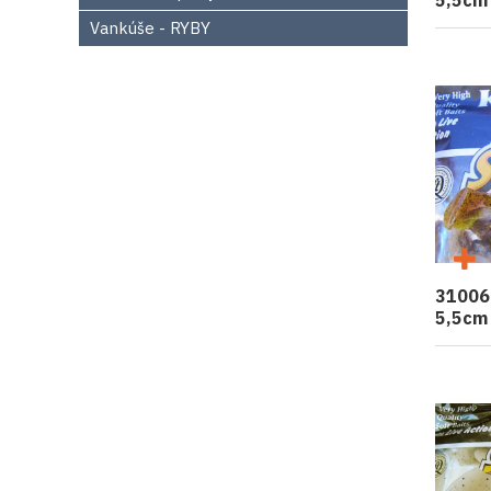
5,5cm
Vankúše - RYBY
31006
5,5cm 