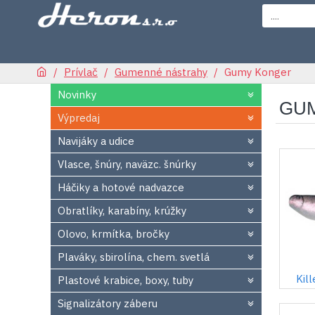
Prívlač
Gumenné nástrahy
Gumy Konger
Novinky
GU
Výpredaj
Navijáky a udice
Vlasce, šnúry, naväzc. šnúrky
Háčiky a hotové nadvazce
Obratlíky, karabíny, krúžky
Olovo, krmítka, bročky
Plaváky, sbirolína, chem. svetlá
Kil
Plastové krabice, boxy, tuby
Signalizátory záberu