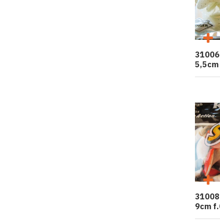
31006
5,5cm 
31008
9cm f