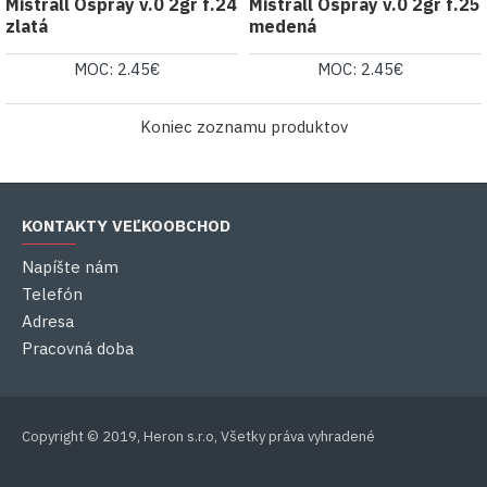
Mistrall Ospray v.0 2gr f.24
Mistrall Ospray v.0 2gr f.25
zlatá
medená
MOC: 2.45€
MOC: 2.45€
Koniec zoznamu produktov
KONTAKTY VEĽKOOBCHOD
Napíšte nám
Telefón
Adresa
Pracovná doba
Copyright © 2019, Heron s.r.o, Všetky práva vyhradené