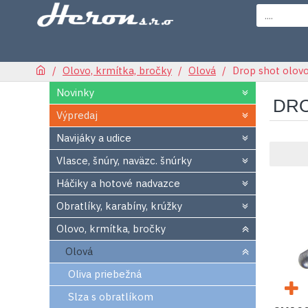
Olovo, krmítka, bročky
Olová
Drop shot olov
Novinky
DRO
Výpredaj
Navijáky a udice
Vlasce, šnúry, naväzc. šnúrky
Háčiky a hotové nadvazce
Obratlíky, karabíny, krúžky
Olovo, krmítka, bročky
Olová
Oliva priebežná
Slza s obratlíkom