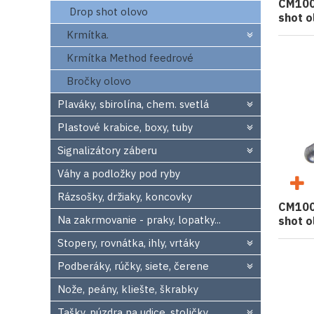
CM100
Drop shot olovo
shot o
Krmítka.
Krmítka Method feedrové
Bročky olovo
Plaváky, sbirolína, chem. svetlá
Plastové krabice, boxy, tuby
Signalizátory záberu
Váhy a podložky pod ryby
Rázsošky, držiaky, koncovky
CM100
Na zakrmovanie - praky, lopatky...
shot o
Stopery, rovnátka, ihly, vrtáky
Podberáky, rúčky, siete, čerene
Nože, peány, kliešte, škrabky
Tašky, púzdra na udice, stoličky