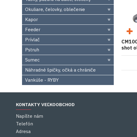
Okuliare, čelovky, oblečenie
Kapor
Feeder
Prívlač
CM100
shot o
Pstruh
Sumec
Náhradné špičky, očká a chrániče
Vankúše - RYBY
KONTAKTY VEĽKOOBCHOD
Napíšte nám
Telefón
Adresa