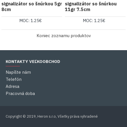
signalizátor so šnúrkou 5gr
signalizátor so šnúrkou
8cm
11gr 7.5cm
MOC: 1.25€
MOC: 1.25€
Koniec zoznamu produktov
KONTAKTY VEĽKOOBCHOD
Napíšte nám
Telefón
Adresa
Pracovná doba
Copyright © 2019, Heron s.r.o, Všetky práva vyhradené