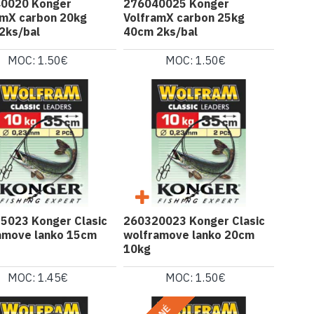
0020 Konger
276040025 Konger
amX carbon 20kg
VolframX carbon 25kg
2ks/bal
40cm 2ks/bal
MOC: 1.50€
MOC: 1.50€
5023 Konger Clasic
260320023 Konger Clasic
amove lanko 15cm
wolframove lanko 20cm
10kg
MOC: 1.45€
MOC: 1.50€