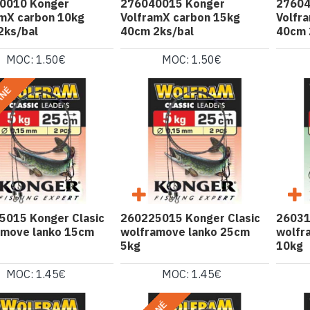
0010 Konger
276040015 Konger
27604
amX carbon 10kg
VolframX carbon 15kg
Volfr
2ks/bal
40cm 2ks/bal
40cm 
MOC: 1.50€
MOC: 1.50€
ANÉ
5015 Konger Clasic
260225015 Konger Clasic
26031
amove lanko 15cm
wolframove lanko 25cm
wolfr
5kg
10kg
MOC: 1.45€
MOC: 1.45€