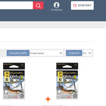
KONTAKT
Prihlásiť sa
Zoradiť podľa:
Zobraziť: