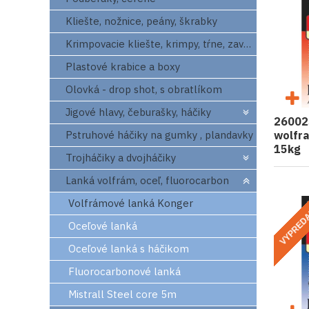
Kliešte, nožnice, peány, škrabky
Krimpovacie kliešte, krimpy, tŕne, zavrtaváky
Plastové krabice a boxy
Olovká - drop shot, s obratlíkom
Jigové hlavy, čeburašky, háčiky
26002
Pstruhové háčiky na gumky , plandavky
wolfr
15kg
Trojháčiky a dvojháčiky
Lanká volfrám, oceľ, fluorocarbon
Volfrámové lanká Konger
VYPRED
Oceľové lanká
Oceľové lanká s háčikom
Fluorocarbonové lanká
Mistrall Steel core 5m