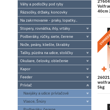
27604
Váhy a podložky pod ryby
Volfr
40cm 
Rázsošky, držiaky, koncovky
Na zakrmovanie - praky, lopatky...
Stopery, rovnátka, ihly, vrtáky
VYPRED
Podberáky, rúčky, siete, čerene
Nože, peány, kliešte, škrabky
Tašky, púzdra na udice, stoličky
Okuliare, čelovky, oblečenie
Kapor
Feeder
26021
wolfr
Prívlač
5kg
Navijáky a udice prívlačové
Vlasce, Šnúry
Podberáky, čerene