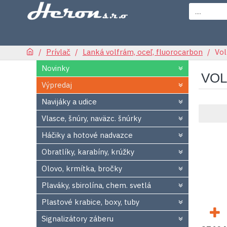
Prívlač
Lanká volfrám, oceľ, fluorocarbon
Vol
Novinky
VOL
Výpredaj
Navijáky a udice
Vlasce, šnúry, naväzc. šnúrky
Háčiky a hotové nadvazce
Obratlíky, karabíny, krúžky
Olovo, krmítka, bročky
Plaváky, sbirolína, chem. svetlá
Plastové krabice, boxy, tuby
Signalizátory záberu