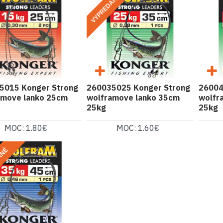
VYPREDANÉ
5015 Konger Strong
260035025 Konger Strong
26004
amove lanko 25cm
wolframove lanko 35cm
wolfr
25kg
25kg
MOC: 1.80€
MOC: 1.60€
ANÉ