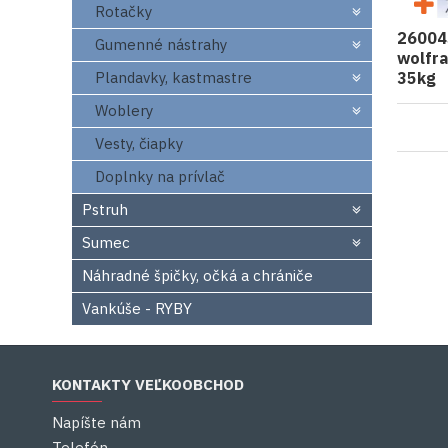
Rotačky
26004
Gumenné nástrahy
wolfr
35kg
Plandavky, kastmastre
Woblery
Vesty, čiapky
Doplnky na prívlač
Pstruh
Sumec
Náhradné špičky, očká a chrániče
Vankúše - RYBY
KONTAKTY VEĽKOOBCHOD
Napíšte nám
Telefón