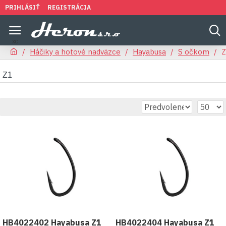
PRIHLÁSIŤ
REGISTRÁCIA
Háčiky a hotové nadväzce
Hayabusa
S očkom
Z
Z1
HB4022402 Hayabusa Z1
HB4022404 Hayabusa Z1