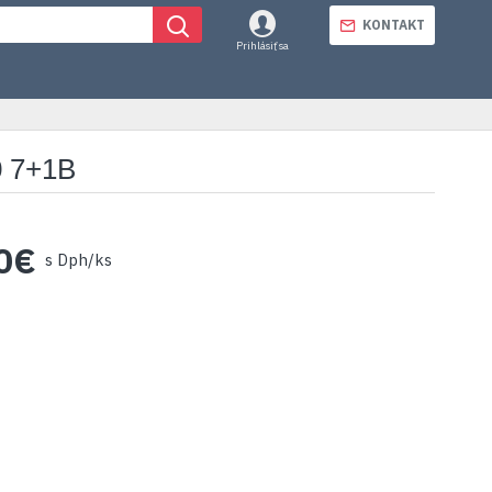
KONTAKT
Prihlásiť sa
 7+1B
0€
s Dph/ks