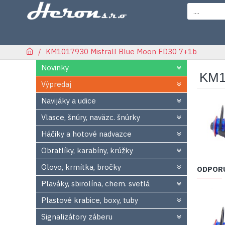
KM1017930 Mistrall Blue Moon FD30 7+1b
Novinky
KM1
Výpredaj
Navijáky a udice
Vlasce, šnúry, naväzc. šnúrky
Háčiky a hotové nadvazce
Obratlíky, karabíny, krúžky
Olovo, krmítka, bročky
ODPOR
Plaváky, sbirolína, chem. svetlá
Plastové krabice, boxy, tuby
Signalizátory záberu