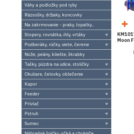
Váhy a podložky pod ryby
Rázsošky, držiaky, koncovky
Na zakrmovanie - praky, lopatky...
KM1017
Stopery, rovnátka, ihly, vrtáky
Moon F
Podberáky, rúčky, siete, čerene
Nože, peány, kliešte, škrabky
Tašky, púzdra na udice, stoličky
Okuliare, čelovky, oblečenie
Kapor
Feeder
Prívlač
Pstruh
Sumec
Náhradné špičky, očká a chrániče