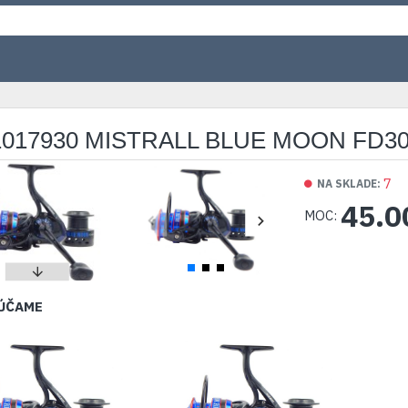
017930 MISTRALL BLUE MOON FD30
7
NA SKLADE:
45.0
MOC:
ÚČAME