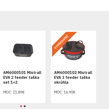
VYPREDANÉ
VY
AM6000101 Mistrall
AM6000102 Mistrall
AM
EVA 2 feeder taška
EVA 3 feeder taška
EV
set 1+2
okrúhla
ok
MOC: 21.89€
MOC: 16.90€
MO