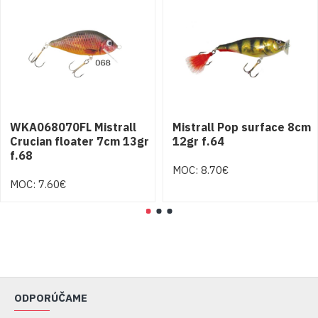
WKA068070FL Mistrall
Mistrall Pop surface 8cm
Crucian floater 7cm 13gr
12gr f.64
f.68
MOC: 8.70€
MOC: 7.60€
ODPORÚČAME