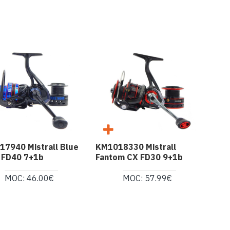
7940 Mistrall Blue
KM1018330 Mistrall
KM1
 FD40 7+1b
Fantom CX FD30 9+1b
Met
MOC: 46.00€
MOC: 57.99€