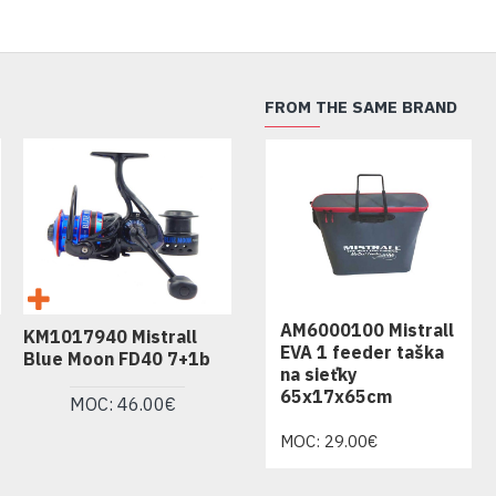
FROM THE SAME BRAND
AM6000100 Mistrall
KM1017940 Mistrall
KM1018330 Mistrall
K
EVA 1 feeder taška
Blue Moon FD40 7+1b
Fantom CX FD30 9+1b
S
na sieťky
F
65x17x65cm
MOC: 46.00€
MOC: 57.99€
MOC: 29.00€