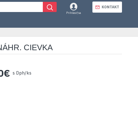
KONTAKT
Prihlásiť sa
NÁHR. CIEVKA
0€
s Dph/ks