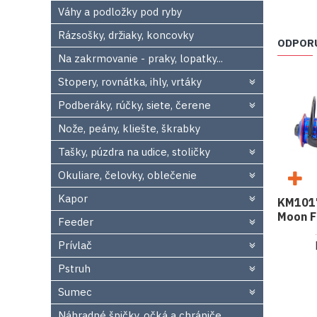
Váhy a podložky pod ryby
Rázsošky, držiaky, koncovky
ODPOR
Na zakrmovanie - praky, lopatky...
Stopery, rovnátka, ihly, vrtáky
Podberáky, rúčky, siete, čerene
Nože, peány, kliešte, škrabky
Tašky, púzdra na udice, stoličky
Okuliare, čelovky, oblečenie
Kapor
KM1017
Moon F
Feeder
Prívlač
Pstruh
Sumec
Náhradné špičky, očká a chrániče