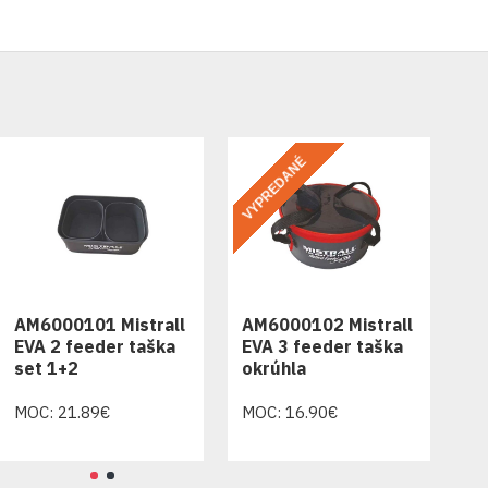
VYPREDANÉ
VY
AM6000101 Mistrall
AM6000102 Mistrall
AM
M1021040 Mistrall
EVA 2 feeder taška
EVA 3 feeder taška
EV
icata Method feeder
set 1+2
okrúhla
ok
D40 8+1
MOC: 21.89€
MOC: 16.90€
MO
MOC: 59.00€