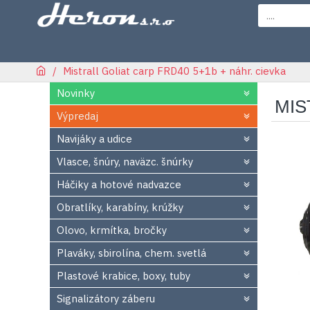
Mistrall Goliat carp FRD40 5+1b + náhr. cievka
Novinky
MIS
Výpredaj
Navijáky a udice
Vlasce, šnúry, naväzc. šnúrky
Háčiky a hotové nadvazce
Obratlíky, karabíny, krúžky
Olovo, krmítka, bročky
Plaváky, sbirolína, chem. svetlá
Plastové krabice, boxy, tuby
Signalizátory záberu