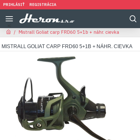
PRIHLÁSIŤ
REGISTRÁCIA
Mistrall Goliat carp FRD60 5+1b + náhr. cievka
MISTRALL GOLIAT CARP FRD60 5+1B + NÁHR. CIEVKA