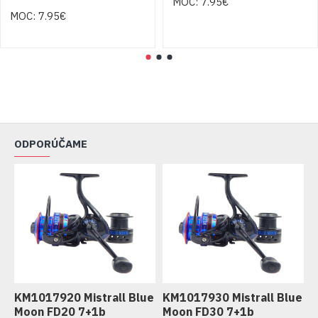
MOC: 7.95€
MOC: 7.95€
ODPORÚČAME
KM1017920 Mistrall Blue
KM1017930 Mistrall Blue
K
Moon FD20 7+1b
Moon FD30 7+1b
M