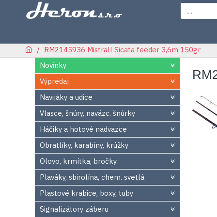
RM2145936 Mistrall Sicata feeder 3,6m 150gr
Novinky
RM2
Výpredaj
Navijáky a udice
Vlasce, šnúry, naväzc. šnúrky
Háčiky a hotové nadvazce
Obratlíky, karabíny, krúžky
Olovo, krmítka, bročky
Plaváky, sbirolína, chem. svetlá
Plastové krabice, boxy, tuby
Signalizátory záberu