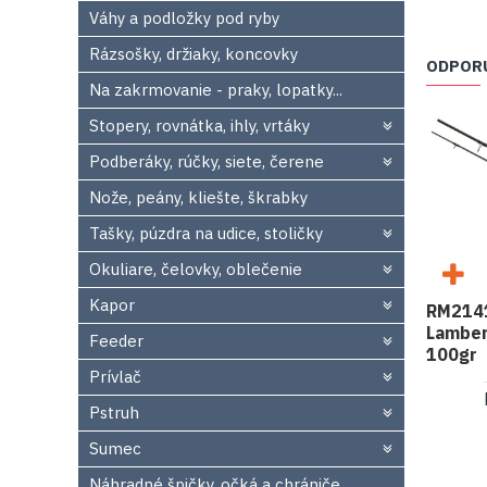
Váhy a podložky pod ryby
Rázsošky, držiaky, koncovky
ODPOR
Na zakrmovanie - praky, lopatky...
Stopery, rovnátka, ihly, vrtáky
Podberáky, rúčky, siete, čerene
Nože, peány, kliešte, škrabky
Tašky, púzdra na udice, stoličky
Okuliare, čelovky, oblečenie
Kapor
RM2141
Lamber
Feeder
100gr
Prívlač
Pstruh
Sumec
Náhradné špičky, očká a chrániče