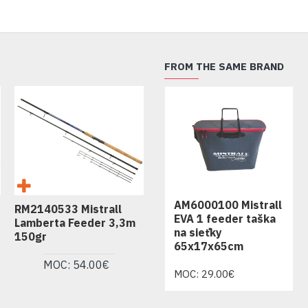
FROM THE SAME BRAND
AM6000100 Mistrall
RM2140533 Mistrall
EVA 1 feeder taška
Lamberta Feeder 3,3m
na sieťky
150gr
65x17x65cm
MOC: 54.00€
MOC: 29.00€