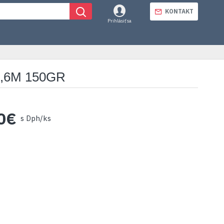
KONTAKT
Prihlásiť sa
,6M 150GR
0€
s Dph/ks