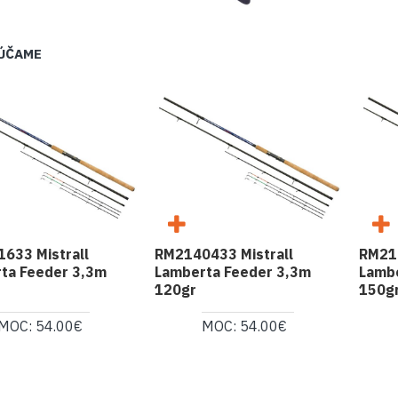
ÚČAME
633 Mistrall
RM2140433 Mistrall
RM214
ta Feeder 3,3m
Lamberta Feeder 3,3m
Lambe
120gr
150g
MOC: 54.00€
MOC: 54.00€