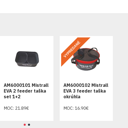
VYPREDANÉ
VY
AM6000101 Mistrall
AM6000102 Mistrall
AM
EVA 2 feeder taška
EVA 3 feeder taška
EV
set 1+2
okrúhla
ok
MOC: 21.89€
MOC: 16.90€
MO