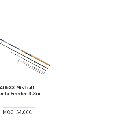
0533 Mistrall
rta Feeder 3,3m
r
MOC: 54.00€